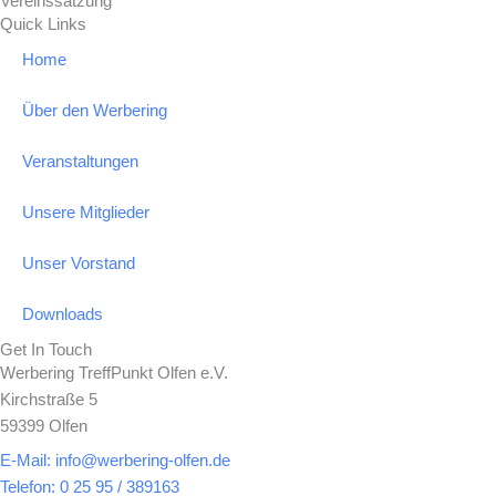
Vereinssatzung
k
a
Quick Links
-
m
Home
f
Über den Werbering
Veranstaltungen
Unsere Mitglieder
Unser Vorstand
Downloads
Get In Touch
Werbering TreffPunkt Olfen e.V.
Kirchstraße 5
59399 Olfen
E-Mail: info@werbering-olfen.de
Telefon: 0 25 95 / 389163