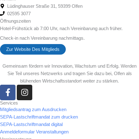
Lüdinghauser Straße 31, 59399 Olfen
02595 3077
Öffnungszeiten
Hotel-Frühstück ab 7:00 Uhr, nach Vereinbarung auch früher.
Check-in nach Vereinbarung nachmittags.
Zur Website Des Mitglieds
Gemeinsam fördern wir Innovation, Wachstum und Erfolg. Werden
Sie Teil unseres Netzwerks und tragen Sie dazu bei, Olfen als
blühenden Wirtschaftsstandort weiter zu stärken.
F
I
a
n
c
s
Services
Mitgliedsantrag zum Ausdrucken
e
t
SEPA-Lastschriftmandat zum drucken
b
a
SEPA-Lastschriftmandat digital
o
g
Anmeldeformular Veranstaltungen
o
r