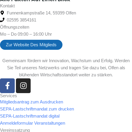
Kontakt
Funnenkampstraße 14, 59399 Olfen
02595 3854161
Öffnungszeiten
Mo – Do 09:00 – 16:00 Uhr
Zur Website Des Mitglieds
Gemeinsam fördern wir Innovation, Wachstum und Erfolg. Werden
Sie Teil unseres Netzwerks und tragen Sie dazu bei, Olfen als
blühenden Wirtschaftsstandort weiter zu stärken.
F
I
a
n
c
s
Services
Mitgliedsantrag zum Ausdrucken
e
t
SEPA-Lastschriftmandat zum drucken
b
a
SEPA-Lastschriftmandat digital
o
g
Anmeldeformular Veranstaltungen
o
r
Vereinssatzung