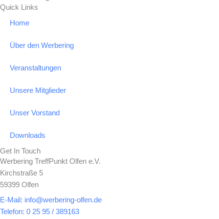
k
a
Quick Links
-
m
Home
f
Über den Werbering
Veranstaltungen
Unsere Mitglieder
Unser Vorstand
Downloads
Get In Touch
Werbering TreffPunkt Olfen e.V.
Kirchstraße 5
59399 Olfen
E-Mail: info@werbering-olfen.de
Telefon: 0 25 95 / 389163