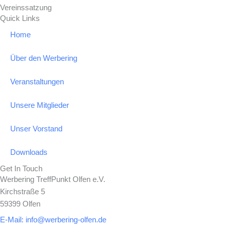
Vereinssatzung
k
a
Quick Links
-
m
Home
f
Über den Werbering
Veranstaltungen
Unsere Mitglieder
Unser Vorstand
Downloads
Get In Touch
Werbering TreffPunkt Olfen e.V.
Kirchstraße 5
59399 Olfen
E-Mail: info@werbering-olfen.de