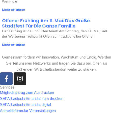
Wenn die
Mehr erfahren
Olfener Frühling Am 11. Mai: Das Große
Stadtfest Für Die Ganze Familie
Der Frühling ist da und Olfen feiert! Am Sonntag, den 11. Mai, lädt
der Werbering Treffpunkt Olfen zum traditionellen Olfener
Mehr erfahren
Gemeinsam fördern wir Innovation, Wachstum und Erfolg. Werden
Sie Teil unseres Netzwerks und tragen Sie dazu bei, Olfen als
blühenden Wirtschaftsstandort weiter zu stärken.
F
I
a
n
c
s
Services
Mitgliedsantrag zum Ausdrucken
e
t
SEPA-Lastschriftmandat zum drucken
b
a
SEPA-Lastschriftmandat digital
o
g
Anmeldeformular Veranstaltungen
o
r