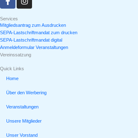
a
n
c
s
e
t
Services
Mitgliedsantrag zum Ausdrucken
b
a
SEPA-Lastschriftmandat zum drucken
o
g
SEPA-Lastschriftmandat digital
o
r
Anmeldeformular Veranstaltungen
k
a
Vereinssatzung
-
m
f
Quick Links
Home
Über den Werbering
Veranstaltungen
Unsere Mitglieder
Unser Vorstand