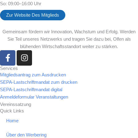
So: 09:00–16:00 Uhr
Zur Website Des Mitglieds
Gemeinsam fördern wir Innovation, Wachstum und Erfolg. Werden
Sie Teil unseres Netzwerks und tragen Sie dazu bei, Olfen als
blühenden Wirtschaftsstandort weiter zu stärken.
F
I
a
n
c
s
Services
Mitgliedsantrag zum Ausdrucken
e
t
SEPA-Lastschriftmandat zum drucken
b
a
SEPA-Lastschriftmandat digital
o
g
Anmeldeformular Veranstaltungen
o
r
Vereinssatzung
k
a
Quick Links
-
m
Home
f
Über den Werbering