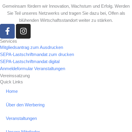
Gemeinsam fördern wir Innovation, Wachstum und Erfolg. Werden
Sie Teil unseres Netzwerks und tragen Sie dazu bei, Olfen als
blühenden Wirtschaftsstandort weiter zu stärken.
F
I
a
n
c
s
Services
Mitgliedsantrag zum Ausdrucken
e
t
SEPA-Lastschriftmandat zum drucken
b
a
SEPA-Lastschriftmandat digital
o
g
Anmeldeformular Veranstaltungen
o
r
Vereinssatzung
k
a
Quick Links
-
m
Home
f
Über den Werbering
Veranstaltungen
Unsere Mitglieder