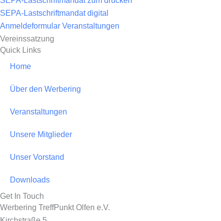
b
a
SEPA-Lastschriftmandat zum drucken
o
g
SEPA-Lastschriftmandat digital
o
r
Anmeldeformular Veranstaltungen
k
a
Vereinssatzung
-
m
Quick Links
f
Home
Über den Werbering
Veranstaltungen
Unsere Mitglieder
Unser Vorstand
Downloads
Get In Touch
Werbering TreffPunkt Olfen e.V.
Kirchstraße 5