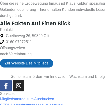
Über die reine Erdbewegung hinaus ist Klaus Kublun spezialis
Geländemodellierung – hier erhalten Kunden individuelle Lö
durchgeführt.
Alle Fakten Auf Einen Blick
Kontakt
Goetheweg 26, 59399 Olfen
0160 97972511
Öffnungszeiten
nach Vereinbarung
Zur Website Des Mitglieds
Gemeinsam fördern wir Innovation, Wachstum und Erfolg. 
F
I
a
n
c
s
Services
e
t
Mitgliedsantrag zum Ausdrucken